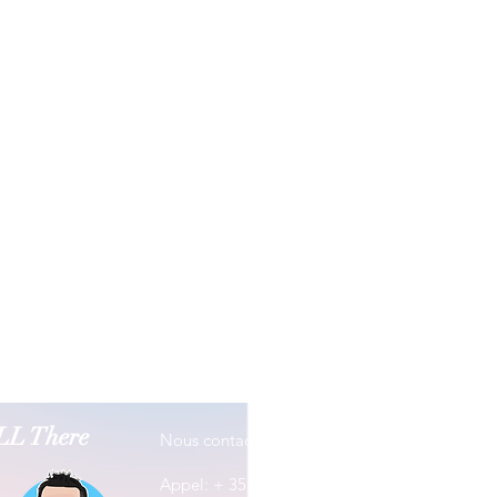
ALL There
Nous contacter
Adresse
Rua José
Appel: + 351 965 380 114