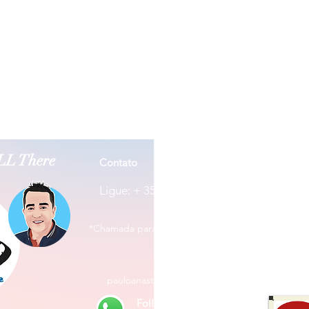
ALL There
Contato
Morada
Rua José
Ligue:
+ 351 965 380 114*
3800-201
*Chamada para rede móvel nacional
pauloanastacio@hotmail.com
Follow US