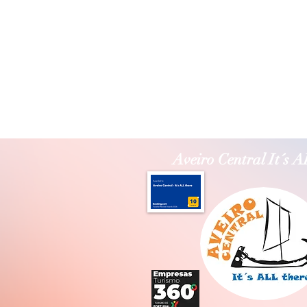
Aveiro Central It´s 