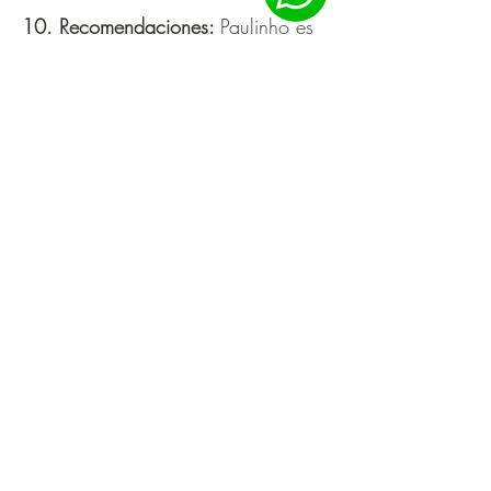
10. Recomendaciones:
Paulinho es
muy recomendado por otros turistas,
que elogian su conocimiento,
profesionalismo y amabilidad.
Hacer un tour por Aveiro con
Paulinho desde Civitatis es la mejor
manera de conocer la ciudad y vivir
una experiencia inolvidable.
Bonificación:
Paulinho también
ofrece recorridos nocturnos, que le
permiten ver la ciudad desde una
nueva perspectiva, y recorridos
gratuitos, que son gratuitos y