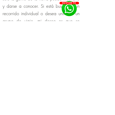
SUPORTE
y darse a conocer. Si está buscando un
recorrido individual o desea unirse a un
grupo de viaje, mi deseo es que se
divierta mientras aprende algo nuevo
sobre la ciudad de Aveiro. Esta es la
oportunidad de disfrutar su visita a
Aveiro. ¿Nos vamos?
¡Ven a Aveiro! Serei su guia.
​Esto es lo que debes hacer cuando visites
la encantadora ciudad de Aveiro, pero
ya sabes cómo es 'Venezia Portuguesa',
una experiencia inusual. Farei tudo donde
podrás facilitar tu vida como turista antes,
durante y después del trayecto.